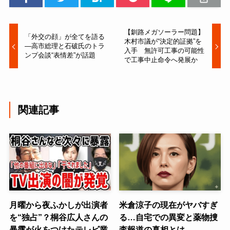
【釧路メガソーラー問題】
「外交の顔」が全てを語る
木村市議が“決定的証拠”を
—高市総理と石破氏のトラ
入手 無許可工事の可能性
ンプ会談“表情差”が話題
で工事中止命令へ発展か
関連記事
月曜から夜ふかしが出演者
米倉涼子の現在がヤバすぎ
を“独占”？桐谷広人さんの
る…自宅での異変と薬物捜
暴露が火をつけたテレビ業
査報道の真相とは