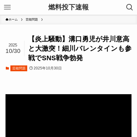
燃料投下速報
ホーム
芸能問題
【炎上騒動】溝口勇児が井川意高
2025
と大激突！細川バレンタインも参
10/30
戦でSNS戦争勃発
2025年10月30日
芸能問題