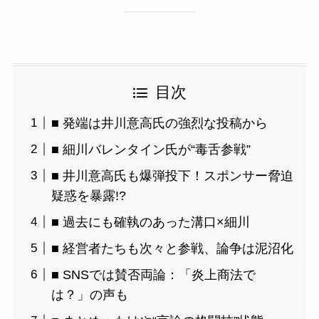
目次
■ 発端は井川意高氏の強烈な投稿から
■ 細川バレンタイン氏が“毒舌参戦”
■ 井川意高氏も爆弾投下！スポンサー脅迫
疑惑を暴露!?
■ 過去にも確執のあった溝口×細川
■ 経営者たちも次々と参戦、論争は泥沼化
■ SNSでは賛否両論：「炎上商法で
は？」の声も