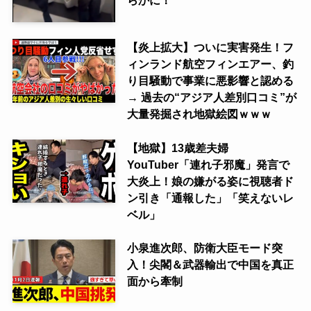
らかに！
【炎上拡大】ついに実害発生！フ
ィンランド航空フィンエアー、釣
り目騒動で事業に悪影響と認める
→ 過去の“アジア人差別口コミ”が
大量発掘され地獄絵図ｗｗｗ
【地獄】13歳差夫婦
YouTuber「連れ子邪魔」発言で
大炎上！娘の嫌がる姿に視聴者ド
ン引き「通報した」「笑えないレ
ベル」
小泉進次郎、防衛大臣モード突
入！尖閣＆武器輸出で中国を真正
面から牽制